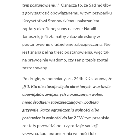
tym postanowieniu.”
Oznacza to, że Sąd mógłby
z góry zagrozić obowiązanemu, w tym przypadku
Krzysztofowi Stanowskiemu, nakazaniem
zapłaty określonej sumy na rzecz Natalii
Janoszek, jeśli złamałby zakaz określony w
postanowieniu o udzielenie zabezpieczenia. Nie
jest znana pełna treść postanowienia, więc tak
na prawdę nie wiadomo, czy ten przepis został
zastosowany.
Po drugie, wspomniany art. 244b KK stanowi, że
„
§ 1. Kto nie stosuje się do określonych w ustawie
obowiązk
ó
w związanych z orzeczonym wobec
niego środkiem zabezpieczającym, podlega
grzywnie, karze ograniczenia wolności albo
pozbawienia wolności do lat 2.”
W tym przepisie
zostały przewidziane trzy rodzaje sankcji –
grzywna, kara ograniczenia wolności lub