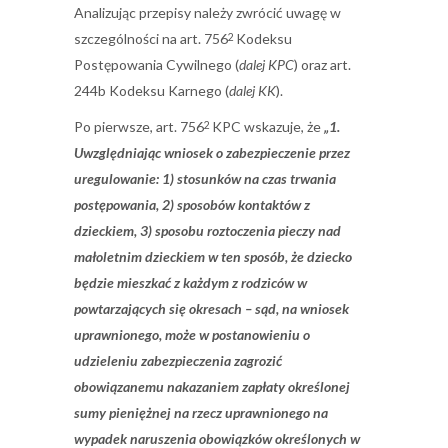
Analizując przepisy należy zwrócić uwagę w
szczególności na art. 756
Kodeksu
2
Postępowania Cywilnego (
dalej KPC
) oraz art.
244b Kodeksu Karnego (
dalej KK
).
Po pierwsze, art. 756
KPC wskazuje, że
„1.
2
Uwzględniając wniosek o zabezpieczenie przez
uregulowanie: 1) stosunk
ó
w na czas trwania
postępowania, 2) sposob
ó
w kontakt
ó
w z
dzieckiem, 3) sposobu roztoczenia pieczy nad
małoletnim dzieckiem w ten spos
ó
b, że dziecko
będzie mieszkać z każdym z rodzic
ó
w w
powtarzających się okresach – sąd, na wniosek
uprawnionego, może w postanowieniu o
udzieleniu zabezpieczenia zagrozić
obowiązanemu nakazaniem zapłaty określonej
sumy pieniężnej na rzecz uprawnionego na
wypadek naruszenia obowiązk
ó
w określonych w