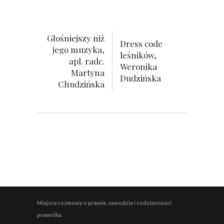
Głośniejszy niż
Dress code
jego muzyka,
leśników,
apl. radc.
Weronika
Martyna
Dudzińska
Chudzińska
Miejsce rozmowy o prawie, zawodzie i codzienności
prawnika.