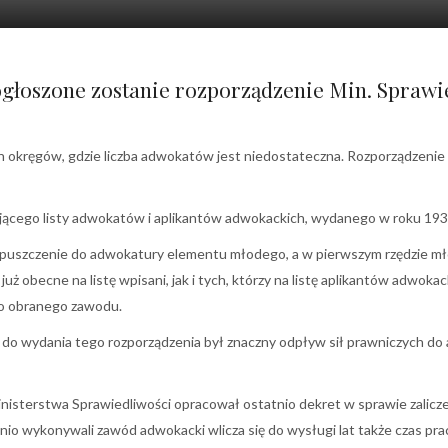
łoszone zostanie rozporządzenie Min. Sprawiedl
h okręgów, gdzie liczba adwokatów jest niedostateczna. Rozporządzenie 
jącego listy adwokatów i aplikantów adwokackich, wydanego w roku 1938
dopuszczenie do adwokatury elementu młodego, a w pierwszym rzędzie mł
uż obecne na listę wpisani, jak i tych, którzy na listę aplikantów adwok
 do obranego zawodu.
do wydania tego rozporządzenia był znaczny odpływ sił prawniczych do 
nisterstwa Sprawiedliwości opracował ostatnio dekret w sprawie zalic
io wykonywali zawód adwokacki wlicza się do wysługi lat także czas pr