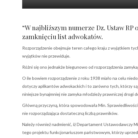
“W najbliższym numerze Dz. Ustaw RP og
zamknięciu list adwokatów.
Rozporządzenie obejmuje teren całego kraju z wyjątkiem tyc
wyjątków nie przewiduje.
Różni się ono jednakże biegunowo od rozporządzenia zamyka
O ile bowiem rozporządzenie z roku 1938 miało na celu nie
dotyczy aplikantów adwokackich i to zarówno tych, którzy są j
niniejsze bynajmniej nie zamyka młodzieży prawniczej drogi
Główną przyczyną, która spowodowała Min. Sprawiedliwości 
nie rozporządzająca dostateczną liczbą prawników.
Należy również nadmienić, iż Departament Ustawodawczy Mi
tego projektu funkcjonariuszom państwowym, którzy uprzedn