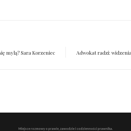
się mylą? Sara Korzeniec
Adwokat radzi: widzeni
Miejsce rozmowy o prawie, zawodzie i codzienności prawnika.