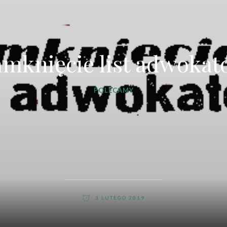
mknięcie list adwoka
POLECAMY
3 LUTEGO 2019