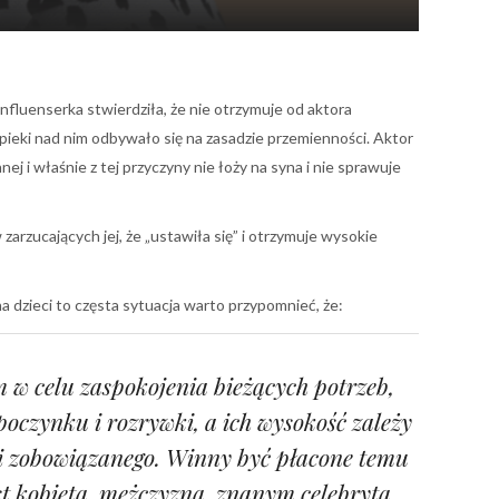
fluenserka stwierdziła, że nie otrzymuje od aktora
pieki nad nim odbywało się na zasadzie przemienności. Aktor
nej i właśnie z tej przyczyny nie łoży na syna i nie sprawuje
arzucających jej, że „ustawiła się” i otrzymuje wysokie
 dzieci to częsta sytuacja warto przypomnieć, że:
w celu zaspokojenia bieżących potrzeb,
ypoczynku i rozrywki, a ich wysokość zależy
i zobowiązanego. Winny być płacone temu
est kobietą, mężczyzną, znanym celebrytą