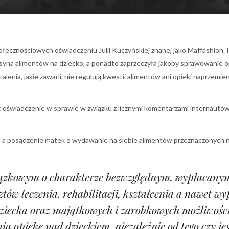
cznościowych oświadczeniu Julii Kuczyńskiej znanej jako Maffashion. In
h syna alimentów na dziecko, a ponadto zaprzeczyła jakoby sprawowanie o
alenia, jakie zawarli, nie regulują kwestii alimentów ani opieki naprzemien
 oświadczenie w sprawie w związku z licznymi komentarzami internautów z
, a posądzenie matek o wydawanie na siebie alimentów przeznaczonych na
ązkowym o charakterze bezwzględnym, wypłacanym 
tów leczenia, rehabilitacji, kształcenia a nawet w
dziecka oraz majątkowych i zarobkowych możliwośc
nią opiekę nad dzieckiem, niezależnie od tego czy j