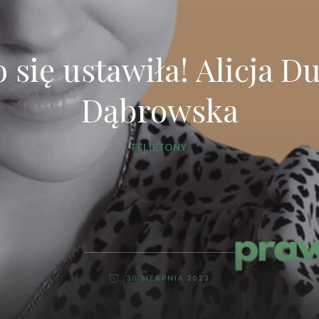
o się ustawiła! Alicja D
Dąbrowska
FELIETONY
30 SIERPNIA 2023