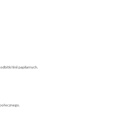
itki linii papilarnych.
społecznego.