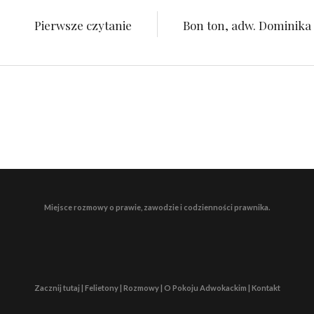
Pierwsze czytanie
Bon ton, adw. Dominika
Miejsce rozmowy o prawie, zawodzie i codzienności prawnika.
Zacznij tutaj | Felietony | Rozmowy | O Pokoju Adwokackim | Kontakt