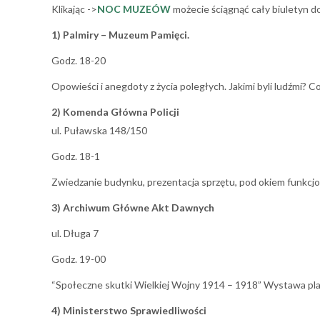
Klikając ->
NOC MUZEÓW
możecie ściągnąć cały biuletyn d
1) Palmiry – Muzeum Pamięci.
Godz. 18-20
Opowieści i anegdoty z życia poległych. Jakimi byli ludźmi? 
2) Komenda Główna Policji
ul. Puławska 148/150
Godz. 18-1
Zwiedzanie budynku, prezentacja sprzętu, pod okiem funkcjon
3) Archiwum Główne Akt Dawnych
ul. Długa 7
Godz. 19-00
“Społeczne skutki Wielkiej Wojny 1914 – 1918” Wystawa pl
4) Ministerstwo Sprawiedliwości