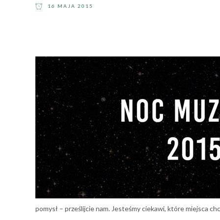
16 MAJA 2015
pomysł – prześlijcie nam. Jesteśmy ciekawi, które miejsca ch