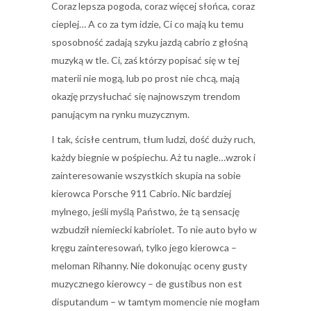
Coraz lepsza pogoda, coraz więcej słońca, coraz
cieplej… A co za tym idzie, Ci co mają ku temu
sposobność zadają szyku jazdą cabrio z głośną
muzyką w tle. Ci, zaś którzy popisać się w tej
materii nie mogą, lub po prost nie chcą, mają
okazję przysłuchać się najnowszym trendom
panującym na rynku muzycznym.
I tak, ścisłe centrum, tłum ludzi, dość duży ruch,
każdy biegnie w pośpiechu. Aż tu nagle…wzrok i
zainteresowanie wszystkich skupia na sobie
kierowca Porsche 911 Cabrio. Nic bardziej
mylnego, jeśli myślą Państwo, że tą sensację
wzbudził niemiecki kabriolet. To nie auto było w
kręgu zainteresowań, tylko jego kierowca –
meloman Rihanny. Nie dokonując oceny gusty
muzycznego kierowcy – de gustibus non est
disputandum – w tamtym momencie nie mogłam