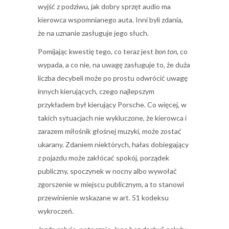
wyjść z podziwu, jak dobry sprzęt audio ma
kierowca wspomnianego auta. Inni byli zdania,
że na uznanie zasługuje jego słuch.
Pomijając kwestię tego, co teraz jest
bon ton
, co
wypada, a co nie, na uwagę zasługuje to, że duża
liczba decybeli może po prostu odwrócić uwagę
innych kierujących, czego najlepszym
przykładem był kierujący Porsche. Co więcej, w
takich sytuacjach nie wykluczone, że kierowca i
zarazem miłośnik głośnej muzyki, może zostać
ukarany. Zdaniem niektórych, hałas dobiegający
z pojazdu może zakłócać spokój, porządek
publiczny, spoczynek w nocny albo wywołać
zgorszenie w miejscu publicznym, a to stanowi
przewinienie wskazane w art. 51 kodeksu
wykroczeń.