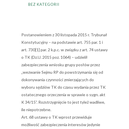
BEZ KATEGORII
Postanowieniem z 30 listopada 2015 r. Trybunał
Konstytucyjny – na podstawie art. 755 par. 1 i
art. 730[1] par. 2 k.p.c. w związku z art. 74 ustawy
o TK (Dz.U. 2015 poz. 1064) – udzielił
zabezpieczenia wniosku grupy posłów przez
„wezwanie Sejmu RP do powstrzymania się od
dokonywania czynności zmierzających do
wyboru sędziów TK do czasu wydania przez TK
ostatecznego orzeczenia w sprawie o sygn. akt
K 34/15”. Rozstrzygnięcie to jest tyleż wadliwe,
ile niepotrzebne.
Art. 68 ustawy o TK wprost przewiduje
możliwość zabezpieczenia interesów jedynie