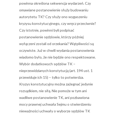
powinna określona sekwencja wydarzeń. Czy
omawiane postanowienie służy budowaniu
autorytetu TK? Czy służy ono wygaszeniu
kryzysu konstytucyjnego, czy wręcz przeciwnie?
Czy istotnie, powinni byli podpisać
postanowienie sędziowie, którzy później
wyłączeni zostali od orzekania? Wątpliwości są
oczywiste. Już w chwili wydania postanowienia
wiadomo było, że nie będzie ono respektowane.
Wybór dodatkowych sędziów TK –
nieprzewidzianych konstytucją (art. 194 ust. 1
przewiduje ich 15) – tylko to potwierdza.
Kryzys konstytucyjny można zażegnać jedynie
rozsądkiem, nie siłą. Nie pomoże w tym ani
wadliwe postanowienie TK, ani pozbawiona
mocy prawnej uchwała Sejmu o stwierdzeniu
nieważności uchwały o wyborze sędziów TK