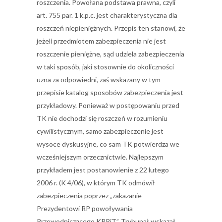
roszczenia. Powołana podstawa prawna, czyli
art. 755 par. 1 k.p.c. jest charakterystyczna dla
roszczeń niepieniężnych. Przepis ten stanowi, że
jeżeli przedmiotem zabezpieczenia nie jest
roszczenie pieniężne, sąd udziela zabezpieczenia
w taki sposób, jaki stosownie do okoliczności
uzna za odpowiedni, zaś wskazany w tym
przepisie katalog sposobów zabezpieczenia jest
przykładowy. Ponieważ w postępowaniu przed
TK nie dochodzi się roszczeń w rozumieniu
cywilistycznym, samo zabezpieczenie jest
wysoce dyskusyjne, co sam TK potwierdza we
wcześniejszym orzecznictwie. Najlepszym
przykładem jest postanowienie z 22 lutego
2006 r. (K 4/06), w którym TK odmówił
zabezpieczenia poprzez „zakazanie
Prezydentowi RP powoływania
Przewodniczącego KRRiT”. Trybunał wskazał