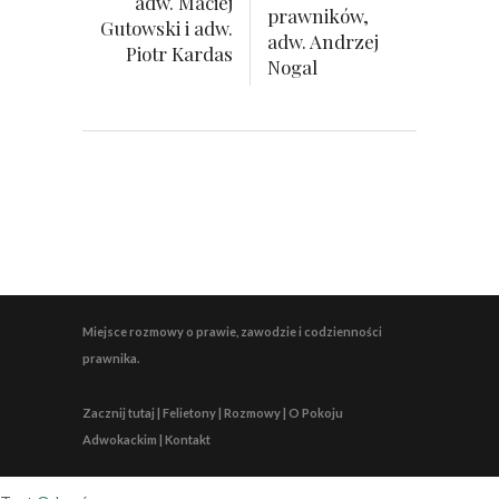
adw. Maciej
prawników,
Gutowski i adw.
adw. Andrzej
Piotr Kardas
Nogal
Miejsce rozmowy o prawie, zawodzie i codzienności
prawnika.
Zacznij tutaj | Felietony | Rozmowy | O Pokoju
Adwokackim | Kontakt