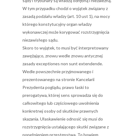
sądy i trybunały są władzą odrębną i niezależną.
W tym przypadku chodzi o wyjątek związany z
zasadą podziału władzy (art. 10 ust 1), na mocy
którego konstytucyjny organ władzy
wykonawczej może korygować rozstrzygnięcia
niezawisłego sądu.
Skoro to wyjątek, to musi być interpretowany
zawężająco, znowu wedle znowu antycznej
zasady exceptiones non sunt extendende.
Wedle powszechnie przyjmowanego i
prezentowanego na stronie Kancelarii
Prezydenta poglądu, prawo łaski to
prerogatywa, której sens sprowadza się do
całkowitego lub częściowego uwolnienia
konkretnej osoby od skutków prawnych
skazania. Ułaskawienie odnosić się musi do
rozstrzygnięcia ustalającego skutki związane z
popełnieniem przestępstwa. To bowiem