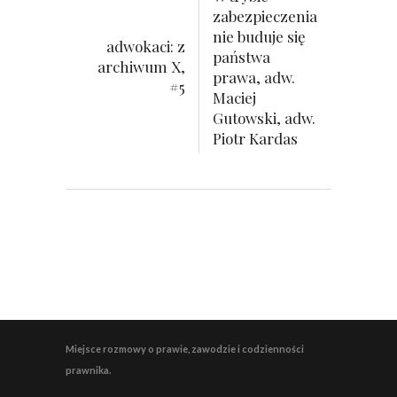
zabezpieczenia
nie buduje się
adwokaci: z
państwa
archiwum X,
prawa, adw.
#5
Maciej
Gutowski, adw.
Piotr Kardas
Miejsce rozmowy o prawie, zawodzie i codzienności
prawnika.