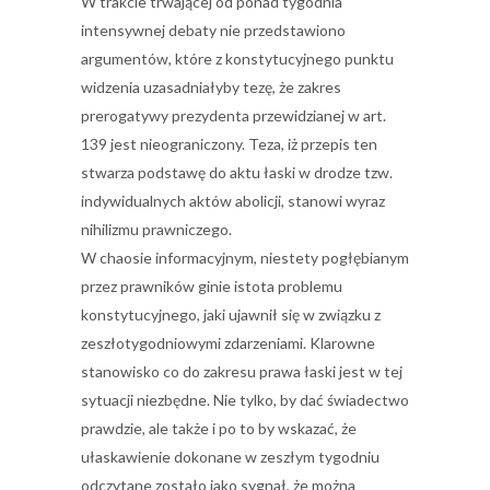
W trakcie trwającej od ponad tygodnia
intensywnej debaty nie przedstawiono
argumentów, które z konstytucyjnego punktu
widzenia uzasadniałyby tezę, że zakres
prerogatywy prezydenta przewidzianej w art.
139 jest nieograniczony. Teza, iż przepis ten
stwarza podstawę do aktu łaski w drodze tzw.
indywidualnych aktów abolicji, stanowi wyraz
nihilizmu prawniczego.
W chaosie informacyjnym, niestety pogłębianym
przez prawników ginie istota problemu
konstytucyjnego, jaki ujawnił się w związku z
zeszłotygodniowymi zdarzeniami. Klarowne
stanowisko co do zakresu prawa łaski jest w tej
sytuacji niezbędne. Nie tylko, by dać świadectwo
prawdzie, ale także i po to by wskazać, że
ułaskawienie dokonane w zeszłym tygodniu
odczytane zostało jako sygnał, że można