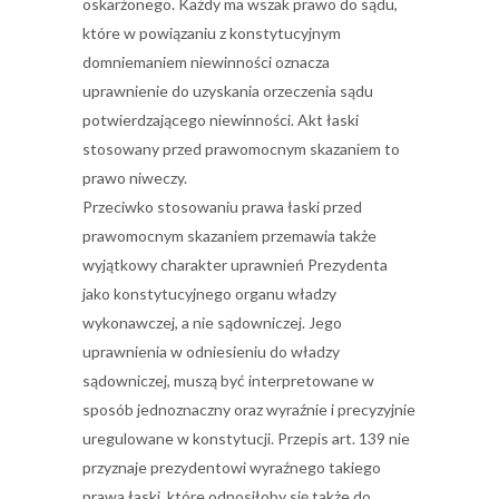
oskarżonego. Każdy ma wszak prawo do sądu,
które w powiązaniu z konstytucyjnym
domniemaniem niewinności oznacza
uprawnienie do uzyskania orzeczenia sądu
potwierdzającego niewinności. Akt łaski
stosowany przed prawomocnym skazaniem to
prawo niweczy.
Przeciwko stosowaniu prawa łaski przed
prawomocnym skazaniem przemawia także
wyjątkowy charakter uprawnień Prezydenta
jako konstytucyjnego organu władzy
wykonawczej, a nie sądowniczej. Jego
uprawnienia w odniesieniu do władzy
sądowniczej, muszą być interpretowane w
sposób jednoznaczny oraz wyraźnie i precyzyjnie
uregulowane w konstytucji. Przepis art. 139 nie
przyznaje prezydentowi wyraźnego takiego
prawa łaski, które odnosiłoby się także do