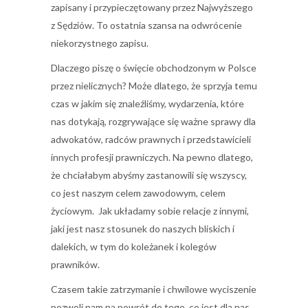
zapisany i przypieczętowany przez Najwyższego
z Sędziów. To ostatnia szansa na odwrócenie
niekorzystnego zapisu.
Dlaczego piszę o święcie obchodzonym w Polsce
przez nielicznych? Może dlatego, że sprzyja temu
czas w jakim się znaleźliśmy, wydarzenia, które
nas dotykają, rozgrywające się ważne sprawy dla
adwokatów, radców prawnych i przedstawicieli
innych profesji prawniczych. Na pewno dlatego,
że chciałabym abyśmy zastanowili się wszyscy,
co jest naszym celem zawodowym, celem
życiowym. Jak układamy sobie relacje z innymi,
jaki jest nasz stosunek do naszych bliskich i
dalekich, w tym do koleżanek i kolegów
prawników.
Czasem takie zatrzymanie i chwilowe wyciszenie
pozwoli nam na powrót do tego, co jest dla nas