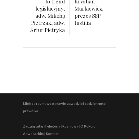
to trend
Krystian
legislacyjny,
Markiewicz,
adw. Mikołaj
prezes SSP
Pietrzak, adw.
Iustitia
Artur Pietryka
Miejsce rozmowy o prawie, zawodzie i codzienności
prawnika.
Zacznij tutaj | Felietony | Rozmowy | O Pokoju
Adwokackim | Kontakt