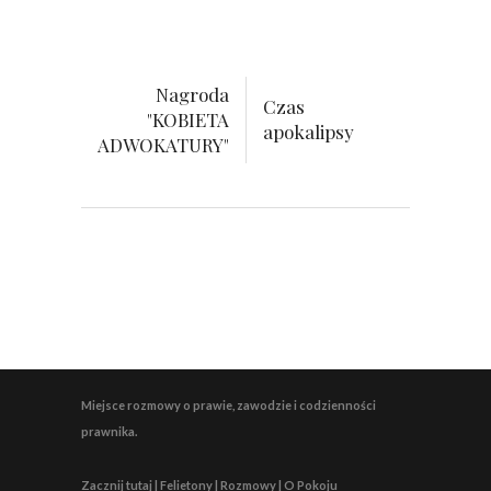
Nagroda
Czas
"KOBIETA
apokalipsy
ADWOKATURY"
Miejsce rozmowy o prawie, zawodzie i codzienności
prawnika.
Zacznij tutaj | Felietony | Rozmowy | O Pokoju