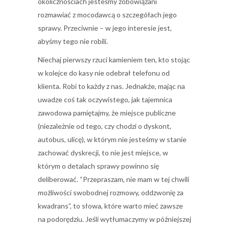
okolicznościach jesteśmy zobowiązani
rozmawiać z mocodawcą o szczegółach jego
sprawy. Przeciwnie – w jego interesie jest,
abyśmy tego nie robili.
Niechaj pierwszy rzuci kamieniem ten, kto stojąc
w kolejce do kasy nie odebrał telefonu od
klienta. Robi to każdy z nas. Jednakże, mając na
uwadze coś tak oczywistego, jak tajemnica
zawodowa pamiętajmy, że miejsce publiczne
(niezależnie od tego, czy chodzi o dyskont,
autobus, ulicę), w którym nie jesteśmy w stanie
zachować dyskrecji, to nie jest miejsce, w
którym o detalach sprawy powinno się
deliberować. “Przepraszam, nie mam w tej chwili
możliwości swobodnej rozmowy, oddzwonię za
kwadrans”, to słowa, które warto mieć zawsze
na podorędziu. Jeśli wytłumaczymy w późniejszej