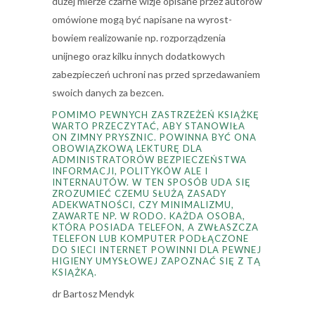
dużej mierze czarne wizje opisane przez autorów
omówione mogą być napisane na wyrost-
bowiem realizowanie np. rozporządzenia
unijnego oraz kilku innych dodatkowych
zabezpieczeń uchroni nas przed sprzedawaniem
swoich danych za bezcen.
POMIMO PEWNYCH ZASTRZEŻEŃ KSIĄŻKĘ
WARTO PRZECZYTAĆ, ABY STANOWIŁA
ON ZIMNY PRYSZNIC. POWINNA BYĆ ONA
OBOWIĄZKOWĄ LEKTURĘ DLA
ADMINISTRATORÓW BEZPIECZEŃSTWA
INFORMACJI, POLITYKÓW ALE I
INTERNAUTÓW. W TEN SPOSÓB UDA SIĘ
ZROZUMIEĆ CZEMU SŁUŻĄ ZASADY
ADEKWATNOŚCI, CZY MINIMALIZMU,
ZAWARTE NP. W RODO. KAŻDA OSOBA,
KTÓRA POSIADA TELEFON, A ZWŁASZCZA
TELEFON LUB KOMPUTER PODŁĄCZONE
DO SIECI INTERNET POWINNI DLA PEWNEJ
HIGIENY UMYSŁOWEJ ZAPOZNAĆ SIĘ Z TĄ
KSIĄŻKĄ.
dr Bartosz Mendyk