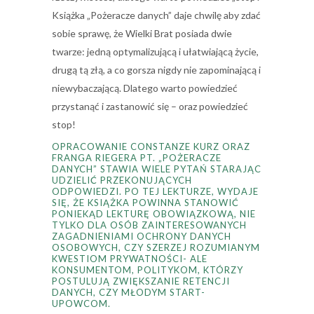
Książka „Pożeracze danych” daje chwilę aby zdać
sobie sprawę, że Wielki Brat posiada dwie
twarze: jedną optymalizującą i ułatwiającą życie,
drugą tą złą, a co gorsza nigdy nie zapominającą i
niewybaczającą. Dlatego warto powiedzieć
przystanąć i zastanowić się – oraz powiedzieć
stop!
OPRACOWANIE CONSTANZE KURZ ORAZ
FRANGA RIEGERA PT. „POŻERACZE
DANYCH” STAWIA WIELE PYTAŃ STARAJĄC
UDZIELIĆ PRZEKONUJĄCYCH
ODPOWIEDZI. PO TEJ LEKTURZE, WYDAJE
SIĘ, ŻE KSIĄŻKA POWINNA STANOWIĆ
PONIEKĄD LEKTURĘ OBOWIĄZKOWĄ, NIE
TYLKO DLA OSÓB ZAINTERESOWANYCH
ZAGADNIENIAMI OCHRONY DANYCH
OSOBOWYCH, CZY SZERZEJ ROZUMIANYM
KWESTIOM PRYWATNOŚCI- ALE
KONSUMENTOM, POLITYKOM, KTÓRZY
POSTULUJĄ ZWIĘKSZANIE RETENCJI
DANYCH, CZY MŁODYM START-
UPOWCOM.