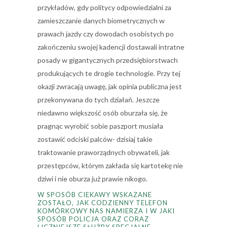
przykładów, gdy politycy odpowiedzialni za
zamieszczanie danych biometrycznych w
prawach jazdy czy dowodach osobistych po
zakończeniu swojej kadencji dostawali intratne
posady w gigantycznych przedsiębiorstwach
produkujących te drogie technologie. Przy tej
okazji zwracają uwagę, jak opinia publiczna jest
przekonywana do tych działań. Jeszcze
niedawno większość osób oburzała się, że
pragnąc wyrobić sobie paszport musiała
zostawić odciski palców- dzisiaj takie
traktowanie praworządnych obywateli, jak
przestępców, którym zakłada się kartotekę nie
dziwi i nie oburza już prawie nikogo.
W SPOSÓB CIEKAWY WSKAZANE
ZOSTAŁO, JAK CODZIENNY TELEFON
KOMÓRKOWY NAS NAMIERZA I W JAKI
SPOSÓB POLICJA ORAZ CORAZ
LICZNIEJSZE SŁUŻBY SPECJALNE