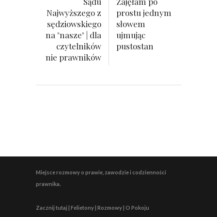
Sądu
Zajęłam po
Najwyższego z
prostu jednym
sędziowskiego
słowem
na "nasze" | dla
ujmując
czytelników
pustostan
nie prawników
Miejsce rozmowy o prawie, zawodzie i codzienności
prawnika.
Zacznij tutaj | Felietony | Rozmowy | O Pokoju