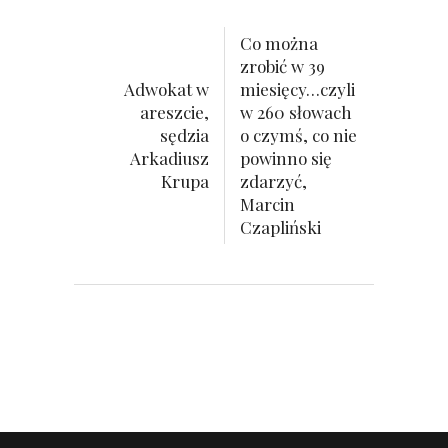
Co można
zrobić w 39
Adwokat w
miesięcy…czyli
areszcie,
w 260 słowach
sędzia
o czymś, co nie
Arkadiusz
powinno się
Krupa
zdarzyć,
Marcin
Czapliński