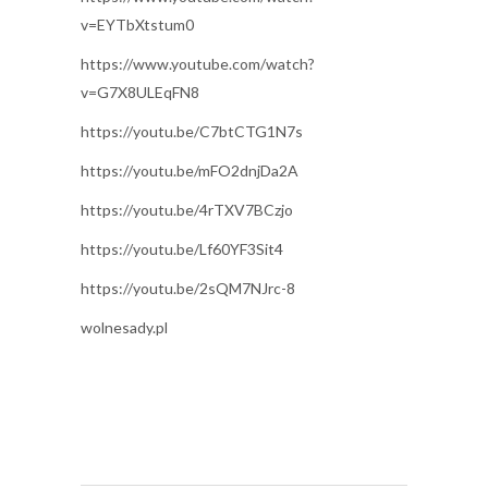
v=EYTbXtstum0
https://www.youtube.com/watch?
v=G7X8ULEqFN8
https://youtu.be/C7btCTG1N7s
https://youtu.be/mFO2dnjDa2A
https://youtu.be/4rTXV7BCzjo
https://youtu.be/Lf60YF3Sit4
https://youtu.be/2sQM7NJrc-8
wolnesady.pl