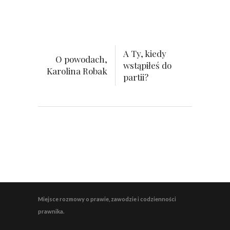
A Ty, kiedy
O powodach,
wstąpiłeś do
Karolina Robak
partii?
Miejsce rozmowy o prawie, zawodzie i codzienności
prawnika.