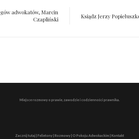
olegów adwokatów, Marcin
Ksiądz Jerzy Popiełuszk
Czapliński
Miejsce rozmowy o prawie, zawodzie i codzienności prawnika.
Zacznij tutaj | Felietony | Rozmowy | O Pokoju Adwokackim | Kontakt