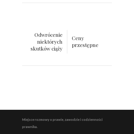
Odwrócenie
Ceny
niektórych
przestępne
skutków ciąży
Miejsce rozmowy o prawie, zawodzie i codzienności
prawnika.