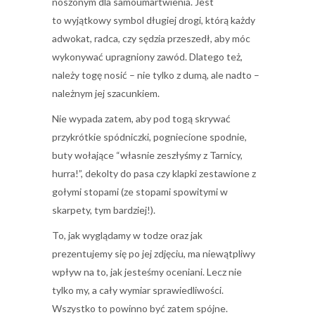
noszonym dla samoumartwienia. Jest
to wyjątkowy symbol długiej drogi, którą każdy
adwokat, radca, czy sędzia przeszedł, aby móc
wykonywać upragniony zawód. Dlatego też,
należy togę nosić – nie tylko z dumą, ale nadto –
należnym jej szacunkiem.
Nie wypada zatem, aby pod togą skrywać
przykrótkie spódniczki, pogniecione spodnie,
buty wołające “własnie zeszłyśmy z Tarnicy,
hurra!”, dekolty do pasa czy klapki zestawione z
gołymi stopami (ze stopami spowitymi w
skarpety, tym bardziej!).
To, jak wyglądamy w todze oraz jak
prezentujemy się po jej zdjęciu, ma niewątpliwy
wpływ na to, jak jesteśmy oceniani. Lecz nie
tylko my, a cały wymiar sprawiedliwości.
Wszystko to powinno być zatem spójne.