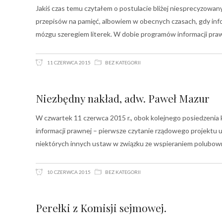
Jakiś czas temu czytałem o postulacie bliżej niesprecyzowan
przepisów na pamięć, albowiem w obecnych czasach, gdy inform
mózgu szeregiem literek. W dobie programów informacji pra
11 CZERWCA 2015
BEZ KATEGORII
Niezbędny nakład, adw. Paweł Mazur
W czwartek 11 czerwca 2015 r., obok kolejnego posiedzenia 
informacji prawnej – pierwsze czytanie rządowego projektu
niektórych innych ustaw w związku ze wspieraniem polubo
10 CZERWCA 2015
BEZ KATEGORII
Perełki z Komisji sejmowej.