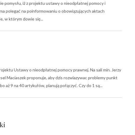
 pomysłu, iż z projektu ustawy o nieodpłatnej pomocy i
a ma polegać na poinformowaniu o obowiązujących aktach
ie, w którym dowie się
rojektu Ustawy o nieodpłatnej pomocy prawnej. Na sali min. Jerzy
osel Maciaszek proponuje, aby dzis rozwiazywac problemy punkt
bo aż 9 na 40 artykułów, planują połączyć. Czy do 1 są
ki