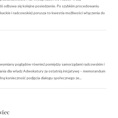
ś odbywa się kolejne posiedzenie. Po szybkim procedowaniu
kackie i radcowskie) porusza to kwestia możliwości włączenia do
o wymiany poglądów również pomiędzy samorządami radcowskim i
ania dla władz Adwokatury za ostatnią inicjatywę – memorandum
ilną konieczność podjęcia dialogu społecznego ze
wiec