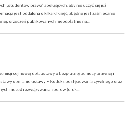
ych „studentów prawa” apelujących, aby nie uczyć się już
acja jest oddalona o kilka kliknięć, zbędne jest zaśmiecanie
wnej, orzeczeń publikowanych nieodpłatnie na
komisji sejmowej dot. ustawy o bezpłatnej pomocy prawnej i
 ustawy o zmianie ustawy – Kodeks postępowania cywilnego oraz
wnych metod rozwiązywania sporów (druk