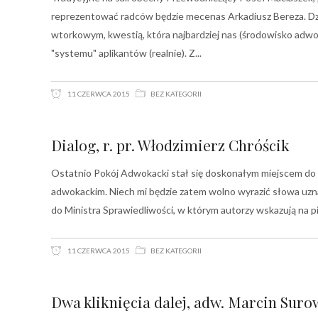
reprezentować radców będzie mecenas Arkadiusz Bereza. Dzi
wtorkowym, kwestią, która najbardziej nas (środowisko adwo
"systemu" aplikantów (realnie). Z
11 CZERWCA 2015
BEZ KATEGORII
Dialog, r. pr. Włodzimierz Chróścik
Ostatnio Pokój Adwokacki stał się doskonałym miejscem d
adwokackim. Niech mi będzie zatem wolno wyrazić słowa uzn
do Ministra Sprawiedliwości, w którym autorzy wskazują na p
11 CZERWCA 2015
BEZ KATEGORII
Dwa kliknięcia dalej, adw. Marcin Suro