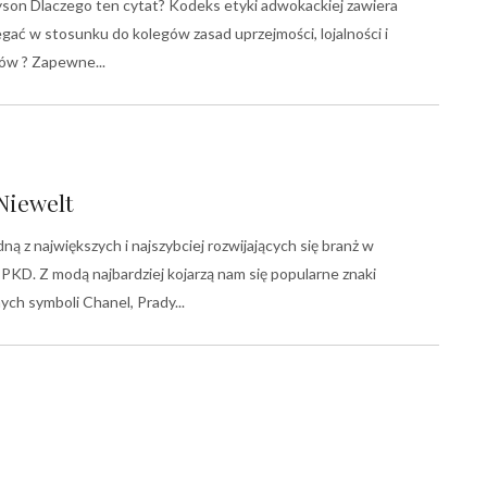
yson Dlaczego ten cytat? Kodeks etyki adwokackiej zawiera
gać w stosunku do kolegów zasad uprzejmości, lojalności i
egów ? Zapewne
Niewelt
ną z największych i najszybciej rozwijających się branż w
KD. Z modą najbardziej kojarzą nam się popularne znaki
ych symboli Chanel, Prady