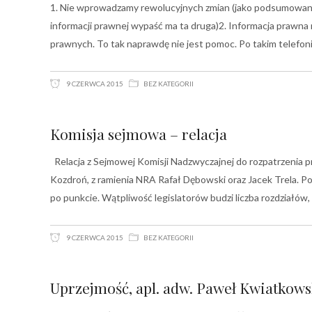
1. Nie wprowadzamy rewolucyjnych zmian (jako podsumowanie
informacji prawnej wypaść ma ta druga)2. Informacja prawn
prawnych. To tak naprawdę nie jest pomoc. Po takim telefon
9 CZERWCA 2015
BEZ KATEGORII
Komisja sejmowa – relacja
Relacja z Sejmowej Komisji Nadzwyczajnej do rozpatrzenia p
Kozdroń, z ramienia NRA Rafał Dębowski oraz Jacek Trela. P
po punkcie. Wątpliwość legislatorów budzi liczba rozdziałów, 
9 CZERWCA 2015
BEZ KATEGORII
Uprzejmość, apl. adw. Paweł Kwiatkows