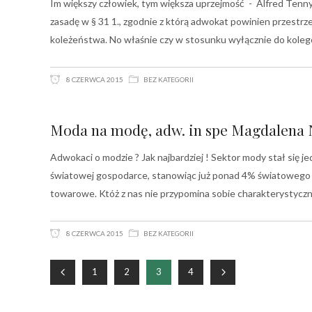
Im większy człowiek, tym większa uprzejmość - Alfred Tenn
zasadę w § 31 1., zgodnie z którą adwokat powinien przestrze
koleżeństwa. No właśnie czy w stosunku wyłącznie do kol
8 CZERWCA 2015
BEZ KATEGORII
Moda na modę, adw. in spe Magdalena 
Adwokaci o modzie ? Jak najbardziej ! Sektor mody stał się jed
światowej gospodarce, stanowiąc już ponad 4% światowego P
towarowe. Któż z nas nie przypomina sobie charakterystyczn
8 CZERWCA 2015
BEZ KATEGORII
1
2
3
4