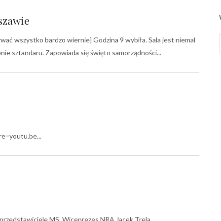
szawie
ywać wszystko bardzo wiernie] Godzina 9 wybiła. Sala jest niemal
enie sztandaru. Zapowiada się święto samorządności
e=youtu.be
 przedstawiciele MS, Wiceprezes NRA Jacek Trela,