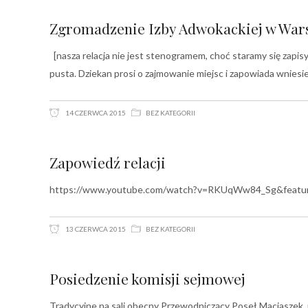
Zgromadzenie Izby Adwokackiej w War
[nasza relacja nie jest stenogramem, choć staramy się zapis
pusta. Dziekan prosi o zajmowanie miejsc i zapowiada wniesi
14 CZERWCA 2015
BEZ KATEGORII
Zapowiedź relacji
https://www.youtube.com/watch?v=RKUqWw84_Sg&featur
13 CZERWCA 2015
BEZ KATEGORII
Posiedzenie komisji sejmowej
Tradycyjne na sali obecny Przewodniczący Poseł Maciaszek,