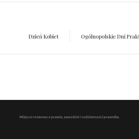
Dzień Kobiet
Ogólnopolskie Dni Prak
Miejsce rozmowy o prawie, zawodzie i codzienności prawnika.