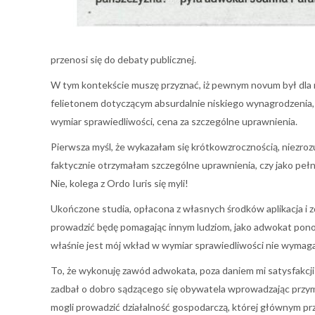
przenosi się do debaty publicznej.
W tym kontekście muszę przyznać, iż pewnym novum był dla 
felietonem dotyczącym absurdalnie niskiego wynagrodzenia, 
wymiar sprawiedliwości, cena za szczególne uprawnienia.
Pierwsza myśl, że wykazałam się krótkowzrocznością, niezro
faktycznie otrzymałam szczególne uprawnienia, czy jako pe
Nie, kolega z Ordo Iuris się myli!
Ukończone studia, opłacona z własnych środków aplikacja i z
prowadzić będę pomagając innym ludziom, jako adwokat pono
właśnie jest mój wkład w wymiar sprawiedliwości nie wymagaj
To, że wykonuję zawód adwokata, poza daniem mi satysfakcji
zadbał o dobro sądzącego się obywatela wprowadzając przymus
mogli prowadzić działalność gospodarczą, której głównym p