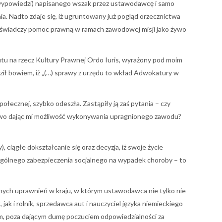
 wypowiedzi) napisanego wszak przez ustawodawcę i samo
ia. Nadto zdaje się, iż ugruntowany już pogląd orzecznictwa
u świadczy pomoc prawną w ramach zawodowej misji jako żywo
u na rzecz Kultury Prawnej Ordo Iuris, wyrażony pod moim
ził bowiem, iż „(…) sprawy z urzędu to wkład Adwokatury w
ecznej, szybko odeszła. Zastąpiły ją zaś pytania – czy
stwo dając mi możliwość wykonywania upragnionego zawodu?
iągłe dokształcanie się oraz decyzja, iż swoje życie
ególnego zabezpieczenia socjalnego na wypadek choroby – to
lnych uprawnień w kraju, w którym ustawodawca nie tylko nie
k i rolnik, sprzedawca aut i nauczyciel języka niemieckiego
m, poza dającym dumę poczuciem odpowiedzialności za