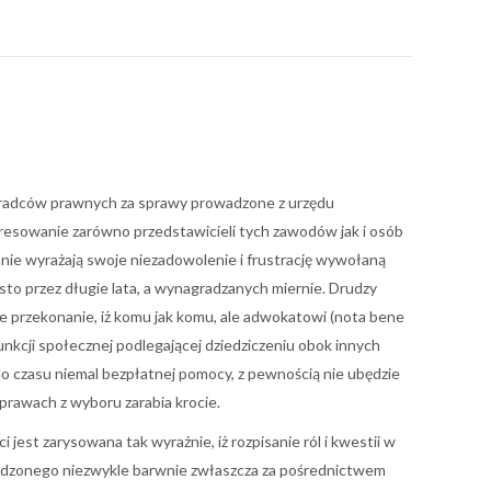
radców prawnych za sprawy prowadzone z urzędu
resowanie zarówno przedstawicieli tych zawodów jak i osób
nnie wyrażają swoje niezadowolenie i frustrację wywołaną
to przez długie lata, a wynagradzanych miernie. Drudzy
e przekonanie, iż komu jak komu, ale adwokatowi (nota bene
unkcji społecznej podlegającej dziedziczeniu obok innych
 do czasu niemal bezpłatnej pomocy, z pewnością nie ubędzie
sprawach z wyboru zarabia krocie.
i jest zarysowana tak wyraźnie, iż rozpisanie ról i kwestii w
adzonego niezwykle barwnie zwłaszcza za pośrednictwem