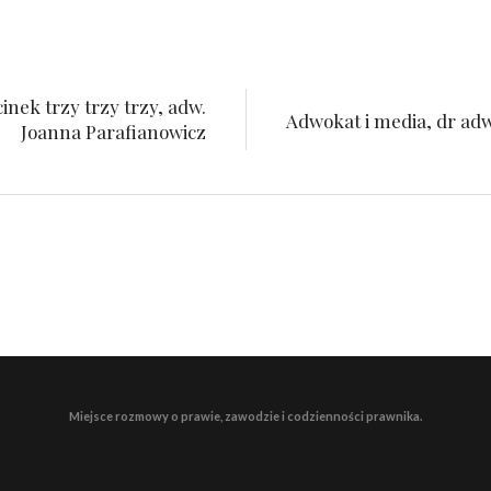
cinek trzy trzy trzy, adw.
Adwokat i media, dr adw
Joanna Parafianowicz
Miejsce rozmowy o prawie, zawodzie i codzienności prawnika.