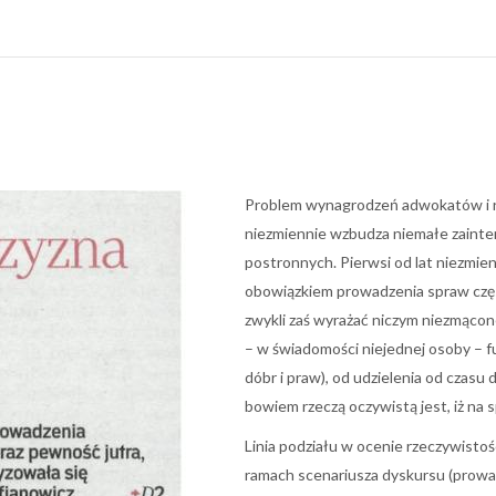
Problem wynagrodzeń adwokatów i 
niezmiennie wzbudza niemałe zainte
postronnych. Pierwsi od lat niezmie
obowiązkiem prowadzenia spraw częs
zwykli zaś wyrażać niczym niezmącon
– w świadomości niejednej osoby – f
dóbr i praw), od udzielenia od czasu
bowiem rzeczą oczywistą jest, iż na 
Linia podziału w ocenie rzeczywistośc
ramach scenariusza dyskursu (prow