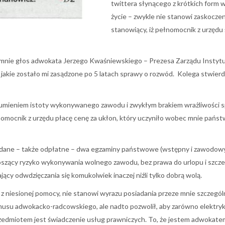
twittera słynącego z krótkich form
życie – zwykle nie stanowi zaskoczen
stanowiący, iż pełnomocnik z urzęd
mnie głos adwokata Jerzego Kwaśniewskiego – Prezesa Zarządu Instytut
jakie zostało mi zasądzone po 5 latach sprawy o rozwód. Kolega stwierd
zumieniem istoty wykonywanego zawodu i zwykłym brakiem wrażliwości społ
łnomocnik z urzędu płacę cenę za ukłon, który uczyniło wobec mnie pań
dane – także odpłatne – dwa egzaminy państwowe (wstępny i zawodowy), c
szący ryzyko wykonywania wolnego zawodu, bez prawa do urlopu i szcz
ący odwdzięczania się komukolwiek inaczej niźli tylko dobrą wolą.
 z niesionej pomocy, nie stanowi wyrazu posiadania przeze mnie szczegó
u adwokacko-radcowskiego, ale nadto pozwolił, aby zarówno elektryk, ja
rzedmiotem jest świadczenie usług prawniczych. To, że jestem adwokate