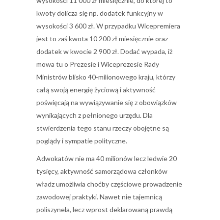
wysokości 11 000 zł miesięcznie, do której to
kwoty dolicza się np. dodatek funkcyjny w
wysokości 3 600 zł. W przypadku Wicepremiera
jest to zaś kwota 10 200 zł miesięcznie oraz
dodatek w kwocie 2 900 zł. Dodać wypada, iż
mowa tu o Prezesie i Wiceprezesie Rady
Ministrów blisko 40-milionowego kraju, którzy
całą swoją energię życiową i aktywność
poświęcają na wywiązywanie się z obowiązków
wynikających z pełnionego urzędu. Dla
stwierdzenia tego stanu rzeczy obojętne są
poglądy i sympatie polityczne.
Adwokatów nie ma 40 milionów lecz ledwie 20
tysięcy, aktywność samorządowa członków
władz umożliwia choćby częściowe prowadzenie
zawodowej praktyki. Nawet nie tajemnicą
poliszynela, lecz wprost deklarowaną prawdą