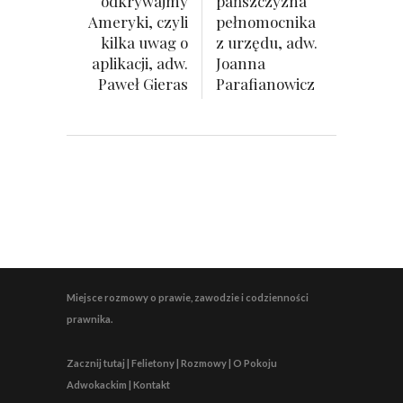
odkrywajmy
pańszczyzna
Ameryki, czyli
pełnomocnika
kilka uwag o
z urzędu, adw.
aplikacji, adw.
Joanna
Paweł Gieras
Parafianowicz
Miejsce rozmowy o prawie, zawodzie i codzienności
prawnika.
Zacznij tutaj | Felietony | Rozmowy | O Pokoju
Adwokackim | Kontakt