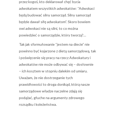
przez kogoś, kto deklarował chęć bycia
adwokatem wszystkich adwokatów: “Adwokaci
będą budować silny samorząd. Silny samorząd
będzie dawał siłę adwokatom”. Skoro bowiem
owi adwokaci nie są silni, to co można
powiedzieć o samorządzie, który tworzą?…
Tak jak sformułowanie “jestem na diecie” nie
powinno być kojarzone z dietą samorządową, tak
i poświęcenie się pracy na rzecz Adwokatury i
adwokatów nie może odbywać się – dosłownie
– ich kosztem w stopniu dalekim od umiaru.
Uważam, że nie dostrzeganie tych
prawidłowości to droga donikąd, którą nasze
samorządowe władze naczelne zdają się
podążać, głuche na argumenty zdrowego
rozsądku i koleżeństwa.