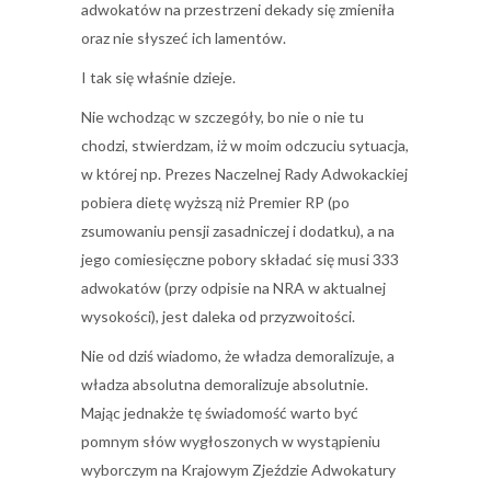
adwokatów na przestrzeni dekady się zmieniła
oraz nie słyszeć ich lamentów.
I tak się właśnie dzieje.
Nie wchodząc w szczegóły, bo nie o nie tu
chodzi, stwierdzam, iż w moim odczuciu sytuacja,
w której np. Prezes Naczelnej Rady Adwokackiej
pobiera dietę wyższą niż Premier RP (po
zsumowaniu pensji zasadniczej i dodatku), a na
jego comiesięczne pobory składać się musi 333
adwokatów (przy odpisie na NRA w aktualnej
wysokości), jest daleka od przyzwoitości.
Nie od dziś wiadomo, że władza demoralizuje, a
władza absolutna demoralizuje absolutnie.
Mając jednakże tę świadomość warto być
pomnym słów wygłoszonych w wystąpieniu
wyborczym na Krajowym Zjeździe Adwokatury