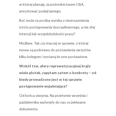
w której planuję, za pośrednictwem CBA,
aresztować podejrzanego.
Być może ta prośba wynika z niezrozumienia
istoty postępowania dyscyplinarnego, a nie złej
intencji lub wszędobylskości prasy?
Możliwe. Tak czy inaczej w sprawie, o której
mowa są podstawy do postawienia zarzutów
kilku kolegom i zostaną im one postawione.
Wokół tzw. afery reprywatyzacyjnej krąży
wiele plotek, zapytam zatem o konkrety – od
kiedy prowadzone jest w tej sprawie
postępowanie wyjaśniające?
Od końca sierpnia. Na przełomie września i
października wpłynęły do nas oczekiwane
dokumenty.