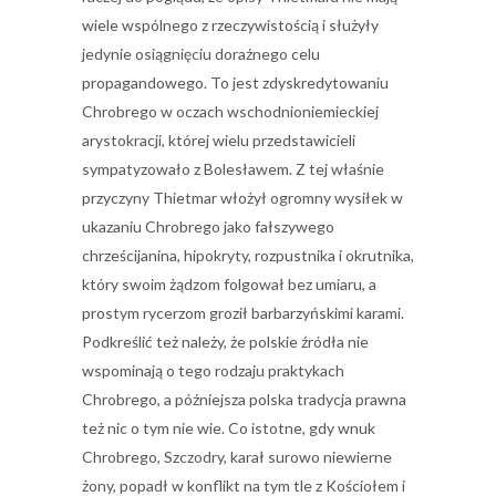
wiele wspólnego z rzeczywistością i służyły
jedynie osiągnięciu doraźnego celu
propagandowego. To jest zdyskredytowaniu
Chrobrego w oczach wschodnioniemieckiej
arystokracji, której wielu przedstawicieli
sympatyzowało z Bolesławem. Z tej właśnie
przyczyny Thietmar włożył ogromny wysiłek w
ukazaniu Chrobrego jako fałszywego
chrześcijanina, hipokryty, rozpustnika i okrutnika,
który swoim żądzom folgował bez umiaru, a
prostym rycerzom groził barbarzyńskimi karami.
Podkreślić też należy, że polskie źródła nie
wspominają o tego rodzaju praktykach
Chrobrego, a późniejsza polska tradycja prawna
też nic o tym nie wie. Co istotne, gdy wnuk
Chrobrego, Szczodry, karał surowo niewierne
żony, popadł w konflikt na tym tle z Kościołem i