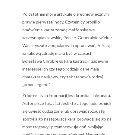
Po ostatnim moim artykule o średniowiecznym
prawie pierwszej nocy, Czytelnicy prosili o
omówienie kar za zdradę małżeńską we
wczesnopiastowskiej Polsce. Generalnie wielu z
Was słyszało z popularnych opracowań, że karą
za takową zdradę miała być w czasach
Bolesława Chrobrego kara kastracji i zapewne
interesuje ich czy tego rodzaju dane mają
charakter naukowy, czy też stanowią rodzaj
„urban legend”.
Źródłem tych informacji jest kronika Thietmara.
Autor pisze tak: „(…) Jeśli kto z tego ludu ośmieli
się uwieść cudzą żonę lub uprawiać rozpustę,
spotyka go następująca kara: prowadzi się go na
most targowy i przymocowuje doń, wbijając
gwóźdź poprzez mosznę z jądrami. Następnie