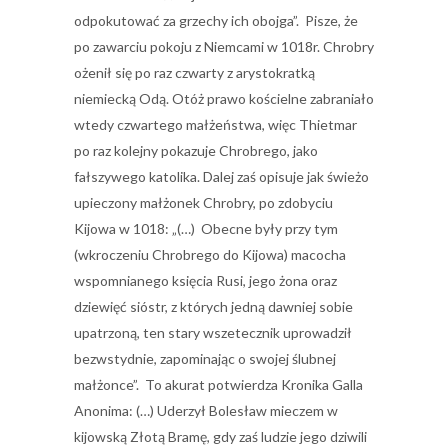
odpokutować za grzechy ich obojga”. Pisze, że
po zawarciu pokoju z Niemcami w 1018r. Chrobry
ożenił się po raz czwarty z arystokratką
niemiecką Odą. Otóż prawo kościelne zabraniało
wtedy czwartego małżeństwa, więc Thietmar
po raz kolejny pokazuje Chrobrego, jako
fałszywego katolika. Dalej zaś opisuje jak świeżo
upieczony małżonek Chrobry, po zdobyciu
Kijowa w 1018: „(…) Obecne były przy tym
(wkroczeniu Chrobrego do Kijowa) macocha
wspomnianego księcia Rusi, jego żona oraz
dziewięć sióstr, z których jedną dawniej sobie
upatrzoną, ten stary wszetecznik uprowadził
bezwstydnie, zapominając o swojej ślubnej
małżonce”. To akurat potwierdza Kronika Galla
Anonima: (…) Uderzył Bolesław mieczem w
kijowską Złotą Bramę, gdy zaś ludzie jego dziwili