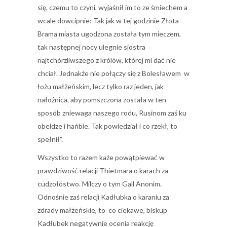
się, czemu to czyni, wyjaśnił im to ze śmiechem a
wcale dowcipnie: Tak jak w tej godzinie Złota
Brama miasta ugodzona została tym mieczem,
tak następnej nocy ulegnie siostra
najtchórzliwszego z królów, której mi dać nie
chciał. Jednakże nie połączy się z Bolesławem w
łożu małżeńskim, lecz tylko raz jeden, jak
nałożnica, aby pomszczona została w ten
sposób zniewaga naszego rodu, Rusinom zaś ku
obeldze i hańbie. Tak powiedział i co rzekł, to
spełnił”.
Wszystko to razem każe powątpiewać w
prawdziwość relacji Thietmara o karach za
cudzołóstwo. Milczy o tym Gall Anonim.
Odnośnie zaś relacji Kadłubka o karaniu za
zdrady małżeńskie, to co ciekawe, biskup
Kadłubek negatywnie ocenia reakcję