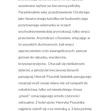
wywierano wpływ na ówczesną politykę.
Paradoksalnie więc przedstawienie Chrobrego
jako fanatycznego katolika nie budowało jego
pozytywnego wizerunku w oczach
wschodnioniemieckiej arystokracji, tylko wręcz
przeciwnie. Arystokraci ci bowiem, włączając w
to wysokich duchownych, byli wręcz
zaprzeczeniem cnót ewangelicznych: zawsze
gotowi do rabunku, morderstw,
krzywoprzysięstw. Otaczali się nieślubnymi
dziećmi, a założyciel ówczesnej dynastii
panującej, Henryk Ptasznik (dziadek panującego
cesarza) nosił swoje miano nie od sympatii do
sokolnictwa, tylko od niemieckiego słowa
„ptasić” oznaczającego wtedy czynności
seksualne. Z kolei ojciec Henryka Ptasznika
najpierw ożenił się z ex-mniszką, a 3 lata później