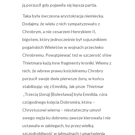
ją porzucił gdy pojawiła się lepsza partia.
Taka była ówczesna arystokracja niemiecka.
Dodajmy, że wielu z nich sympatyzowało z
Chrobrym, a nie cesarzem Henrykiem II,
bigotem, który jednocześnie był sojusznikiem
pogańskich Wieletów w wojnach przeciwko
Chrobremu. Powątpiewać też w szczerość słów
Thietmara każą inne fragmenty kroniki. Wiemy z
nich, że wbrew prawu kościelnemu Chrobry
porzucił swoje dwie pierwsze żony, w końcu
stabilizując się z Emnildą. Jak pisze Thietmar
„Trzecią (żoną) [Bolesława] była Emnilda, córa
czcigodnego księcia Dobromira, która –
Chrystusowi wierna – niestateczny umysł
swego męża ku dobremu zawsze kierowała i nie
ustawała w zabiegach, by przez wielką
szczodrobliwość w jałmużnach i umartwienia