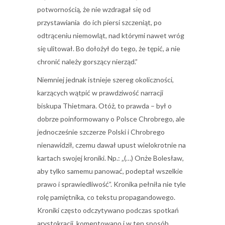
potwornością, że nie wzdragał się od
przystawiania do ich piersi szczeniąt, po
odtrąceniu niemowląt, nad którymi nawet wróg
się ulitował. Bo dołożył do tego, że tępić, a nie
chronić należy gorszący nierząd.”
Niemniej jednak istnieje szereg okoliczności,
karzących wątpić w prawdziwość narracji
biskupa Thietmara. Otóż, to prawda – był o
dobrze poinformowany o Polsce Chrobrego, ale
jednocześnie szczerze Polski i Chrobrego
nienawidził, czemu dawał upust wielokrotnie na
kartach swojej kroniki. Np.: „(…) Onże Bolesław,
aby tylko samemu panować, podeptał wszelkie
prawo i sprawiedliwość”. Kronika pełniła nie tyle
rolę pamiętnika, co tekstu propagandowego.
Kroniki często odczytywano podczas spotkań
arystokracji, komentowano i w ten sposób