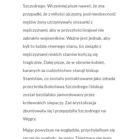
Szczodrego. Wcześniej pisze nawet, że zna
przypadki, że z miłości ojczyzny, pod nieobecność
mężów żony utrzymywały stosunki z
mężczyznami, aby w przyszłości krajowi nie
zabrakło wojowników. Ważne jest jednak, aby
byli to ludzie równego stanu, bo związki z
mężczyznami niskich stanów kończą się
tragicznie. Dalej pisze, że w obronie kobiet,
karanych za cudzołóstwo stanął biskup
Stanisław, co zostało potraktowane jako zdrada
przez króla Bolesława Szczodrego i biskup
został bestialsko zamordowany przez
królewskich siepaczy. Zaś arystokracja
zbuntowała się i przepędziła Szczodrego na
Węgry.
Mając powyższe na względzie, przychylałbym się
raczej do poglądu, że opisy Thietmara nie mają