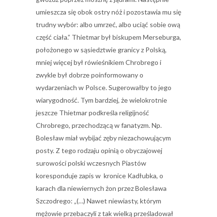
umieszcza się obok ostry nóż i pozostawia mu się
trudny wybór: albo umrzeć, albo uciąć sobie ową
część ciała.” Thietmar był biskupem Merseburga,
położonego w sąsiedztwie granicy z Polską,
mniej więcej był rówieśnikiem Chrobrego i
zwykle był dobrze poinformowany o
wydarzeniach w Polsce. Sugerowałby to jego
wiarygodność. Tym bardziej, że wielokrotnie
jeszcze Thietmar podkreśla religijność
Chrobrego, przechodzącą w fanatyzm. Np.
Bolesław miał wybijać zęby niezachowującym
posty. Z tego rodzaju opinią o obyczajowej
surowości polski wczesnych Piastów
koresponduje zapis w kronice Kadłubka, o
karach dla niewiernych żon przez Bolesława
Szczodrego: „(…) Nawet niewiasty, którym
mężowie przebaczyli z tak wielką prześladował