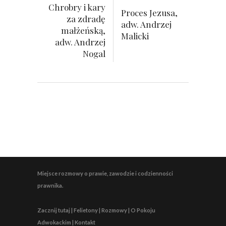
Chrobry i kary
Proces Jezusa,
za zdradę
adw. Andrzej
małżeńską,
Malicki
adw. Andrzej
Nogal
Miejsce rozmowy o prawie, zawodzie i codzienności
prawnika.
Zacznij tutaj | Felietony | Rozmowy | O Pokoju
Adwokackim | Kontakt