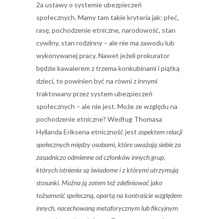
2a ustawy o systemie ubezpieczeń
społecznych. Mamy tam takie kryteria jak: płeć,
rasę, pochodzenie etniczne, narodowość, stan
cywilny, stan rodzinny – ale nie ma zawodu lub
wykonywanej pracy. Nawet jeżeli prokurator
będzie kawalerem z trzema konkubinami i piątką
dzieci, to powinien być na równi z innymi
traktowany przez system ubezpieczeń
społecznych – ale nie jest. Może ze względu na
pochodzenie etniczne? Według Thomasa
Hyllanda Eriksena etniczność jest
aspektem relacji
społecznych między osobami, które uważają siebie za
zasadniczo odmienne od członków innych grup,
których istnienia są świadome i z którymi utrzymują
stosunki. Można ją zatem też zdefiniować jako
tożsamość społeczną, opartą na kontraście względem
innych, nacechowaną metaforycznym lub fikcyjnym