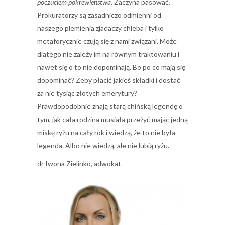
poczuciem pokrewieństwa
. Zaczyna pasować.
Prokuratorzy są zasadniczo odmienni od
naszego plemienia zjadaczy chleba i tylko
metaforycznie czują się z nami związani. Może
dlatego nie zależy im na równym traktowaniu i
nawet się o to nie dopominają. Bo po co mają się
dopominać? Żeby płacić jakieś składki i dostać
za nie tysiąc złotych emerytury?
Prawdopodobnie znają starą chińską legendę o
tym, jak cała rodzina musiała przeżyć mając jedną
miskę ryżu na cały rok i wiedzą, że to nie była
legenda. Albo nie wiedzą, ale nie lubią ryżu.
dr Iwona Zielinko, adwokat