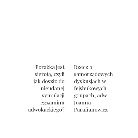
Porażka jest
Rzecz o
sierotą, czyli
samorządowych
jak doszło do
dyskusjach w
nieudanej
fejsbukowych
symulacji
grupach, adw.
egzaminu
Joanna
adwokackiego?
Parafianowicz