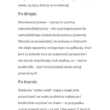
wiem, są tacy, którzy w to wierzą).
Po drugie:
Absolwenci prawa – i piszę to z pełną
odpowiedzialnością – nie są przygotowani do
samodzielnego świadczenia pomocy prawnej.
Wystarczy powiedzieć, że połowa z chętnych
nie zdaje egzaminu wstępnego na aplikację, choć
jest to jedynie test ze znajomości przepisów i
nie ma nic wspólnego z ich analizą, co – warto
podkreślić – jest istotą świadczenia usług
prawniczych.
Po trzecie:
Rzekomy “
wolny rynek
” mający magicznie
pozostawić na rynku podmioty najlepsze i
bezlitośnie wycinać te słabe – w przypadku
usług prawniczych – to mit. Dlaczego? Z dwóch