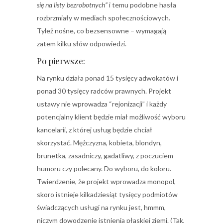
się na listy bezrobotnych”
i temu podobne hasła
rozbrzmiały w mediach społecznościowych.
Tyleż nośne, co bezsensowne – wymagają
zatem kilku słów odpowiedzi.
Po pierwsze:
Na rynku działa ponad 15 tysięcy adwokatów i
ponad 30 tysięcy radców prawnych. Projekt
ustawy nie wprowadza “rejonizacji” i każdy
potencjalny klient będzie miał możliwość wyboru
kancelarii, z której usług będzie chciał
skorzystać. Mężczyzna, kobieta, blondyn,
brunetka, zasadniczy, gadatliwy, z poczuciem
humoru czy polecany. Do wyboru, do koloru.
Twierdzenie, że projekt wprowadza monopol,
skoro istnieje kilkadziesiąt tysięcy podmiotów
świadczących usługi na rynku jest, hmmm,
niczym dowodzenie istnienia płaskiej ziemi. (Tak,