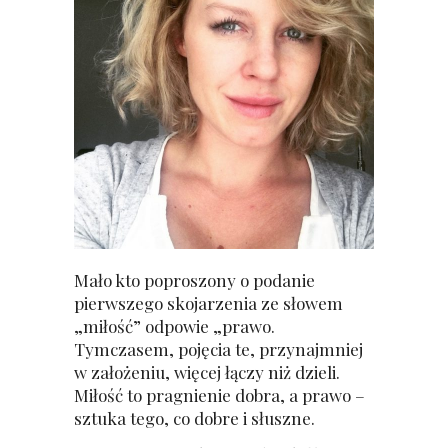
Mało kto poproszony o podanie
pierwszego skojarzenia ze słowem
„miłość” odpowie „prawo.
Tymczasem, pojęcia te, przynajmniej
w założeniu, więcej łączy niż dzieli.
Miłość to pragnienie dobra, a prawo –
sztuka tego, co dobre i słuszne.