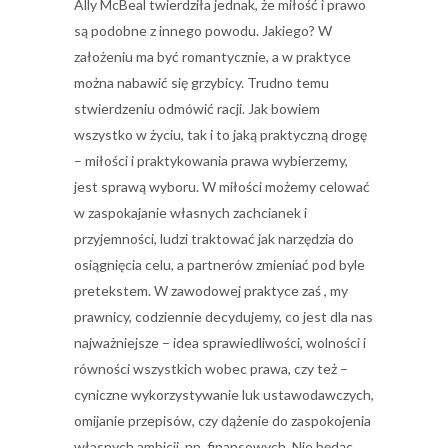
Ally McBeal twierdziła jednak, że miłość i prawo
są podobne z innego powodu. Jakiego? W
założeniu ma być romantycznie, a w praktyce
można nabawić się grzybicy. Trudno temu
stwierdzeniu odmówić racji. Jak bowiem
wszystko w życiu, tak i to jaką praktyczną drogę
– miłości i praktykowania prawa wybierzemy,
jest sprawą wyboru. W miłości możemy celować
w zaspokajanie własnych zachcianek i
przyjemności, ludzi traktować jak narzędzia do
osiągnięcia celu, a partnerów zmieniać pod byle
pretekstem. W zawodowej praktyce zaś , my
prawnicy, codziennie decydujemy, co jest dla nas
najważniejsze – idea sprawiedliwości, wolności i
równości wszystkich wobec prawa, czy też –
cyniczne wykorzystywanie luk ustawodawczych,
omijanie przepisów, czy dążenie do zaspokojenia
własnych ambicji, np. finansowych. Nie będąc