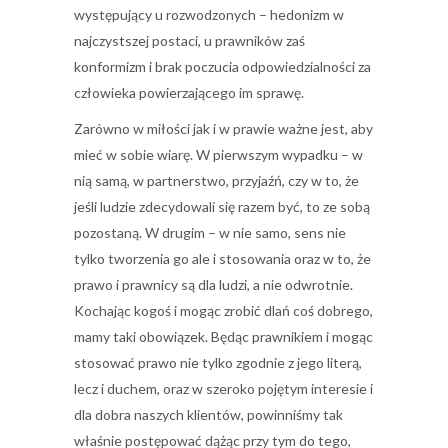
występujący u rozwodzonych – hedonizm w
najczystszej postaci, u prawników zaś
konformizm i brak poczucia odpowiedzialności za
człowieka powierzającego im sprawę.
Zarówno w miłości jak i w prawie ważne jest, aby
mieć w sobie wiarę. W pierwszym wypadku – w
nią samą, w partnerstwo, przyjaźń, czy w to, że
jeśli ludzie zdecydowali się razem być, to ze sobą
pozostaną. W drugim – w nie samo, sens nie
tylko tworzenia go ale i stosowania oraz w to, że
prawo i prawnicy są dla ludzi, a nie odwrotnie.
Kochając kogoś i mogąc zrobić dlań coś dobrego,
mamy taki obowiązek. Będąc prawnikiem i mogąc
stosować prawo nie tylko zgodnie z jego literą,
lecz i duchem, oraz w szeroko pojętym interesie i
dla dobra naszych klientów, powinniśmy tak
właśnie postępować dążąc przy tym do tego,