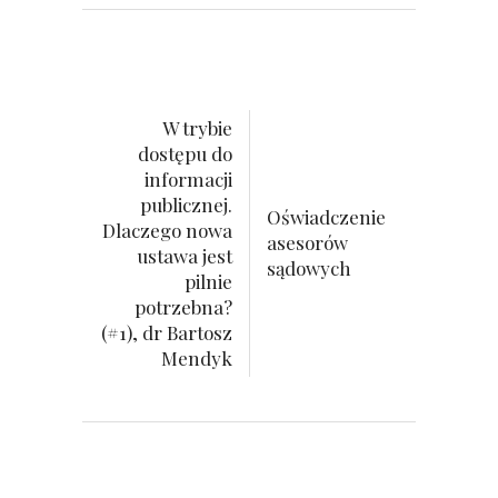
W trybie
dostępu do
informacji
publicznej.
Oświadczenie
Dlaczego nowa
asesorów
ustawa jest
sądowych
pilnie
potrzebna?
(#1), dr Bartosz
Mendyk