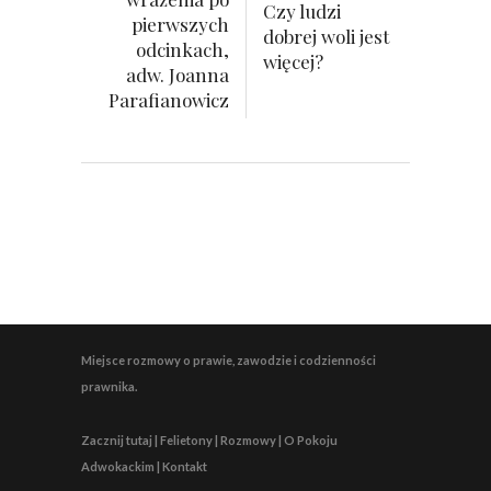
Czy ludzi
pierwszych
dobrej woli jest
odcinkach,
więcej?
adw. Joanna
Parafianowicz
Miejsce rozmowy o prawie, zawodzie i codzienności
prawnika.
Zacznij tutaj | Felietony | Rozmowy | O Pokoju
Adwokackim | Kontakt