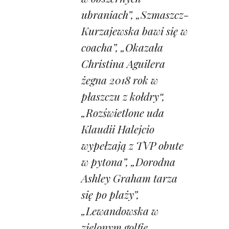
ubraniach”, „Szmaszcz-
Kurzajewska bawi się w
coacha”, „Okazała
Christina Aguilera
żegna 2018 rok w
płaszczu z kołdry“,
„Rozświetlone uda
Klaudii Halejcio
wypełzają z TVP obute
w pytona”, „Dorodna
Ashley Graham tarza
się po plaży”,
„Lewandowska w
zielonym golfie