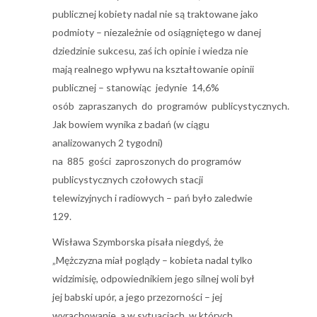
publicznej kobiety nadal nie są traktowane jako
podmioty – niezależnie od osiągniętego w danej
dziedzinie sukcesu, zaś ich opinie i wiedza nie
mają realnego wpływu na kształtowanie opinii
publicznej – stanowiąc jedynie 14,6%
osób zapraszanych do programów publicystycznych.
Jak bowiem wynika z badań (w ciągu
analizowanych 2 tygodni)
na 885 gości zaproszonych do programów
publicystycznych czołowych stacji
telewizyjnych i radiowych – pań było zaledwie
129.
Wisława Szymborska pisała niegdyś, że
„Mężczyzna miał poglądy – kobieta nadal tylko
widzimisię, odpowiednikiem jego silnej woli był
jej babski upór, a jego przezorności – jej
wyrachowanie, a w sytuacjach, w których