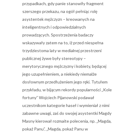
przypadkach, gdy panie stanowiły fragment
szerszego przekazu, na ogół pełniąc rolę
asystentek mężczyzn – kreowanych na
inteligentnych i odpowiedzialnych
prowadzących. Spostrzeżenia badaczy
wskazywały zatem na to, iż przed niespełna
trzydziestoma laty w medialnej przestrzeni
publicznej żywe były stereotypy –
merytorycznego mężczyzny i kobiety, będącej
jego uzupełnieniem, a niekiedy niemalże
dosłownym przedłużeniem jego ręki. Tytułem
przykładu, w bijącym rekordy popularności „Kole
fortuny” Wojciech Pijanowski podawał
uczestnikom kategorie haseł i wymieniał z nimi
zabawne uwagi, zaś do swojej asystentki Magdy
Masny kierował rozmaite polecenia, np. „Magda,
pokaż Panu”, „Magda, pokaż Panu w