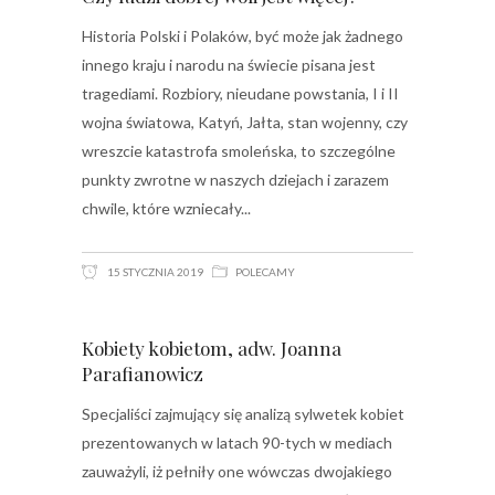
Historia Polski i Polaków, być może jak żadnego
innego kraju i narodu na świecie pisana jest
tragediami. Rozbiory, nieudane powstania, I i II
wojna światowa, Katyń, Jałta, stan wojenny, czy
wreszcie katastrofa smoleńska, to szczególne
punkty zwrotne w naszych dziejach i zarazem
chwile, które wzniecały
15 STYCZNIA 2019
POLECAMY
Kobiety kobietom, adw. Joanna
Parafianowicz
Specjaliści zajmujący się analizą sylwetek kobiet
prezentowanych w latach 90-tych w mediach
zauważyli, iż pełniły one wówczas dwojakiego