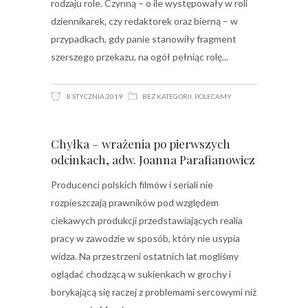
rodzaju role. Czynną – o ile występowały w roli
dziennikarek, czy redaktorek oraz bierną – w
przypadkach, gdy panie stanowiły fragment
szerszego przekazu, na ogół pełniąc rolę
8 STYCZNIA 2019
BEZ KATEGORII
,
POLECAMY
Chyłka – wrażenia po pierwszych
odcinkach, adw. Joanna Parafianowicz
Producenci polskich filmów i seriali nie
rozpieszczają prawników pod względem
ciekawych produkcji przedstawiających realia
pracy w zawodzie w sposób, który nie usypia
widza. Na przestrzeni ostatnich lat mogliśmy
oglądać chodzącą w sukienkach w grochy i
borykającą się raczej z problemami sercowymi niż