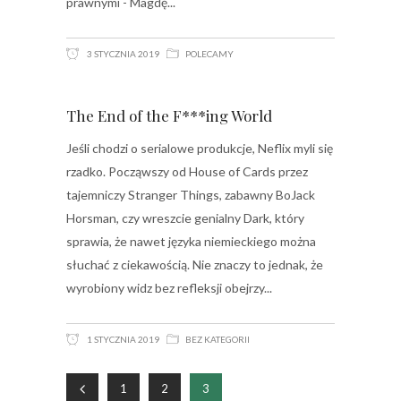
prawnymi - Magdę
3 STYCZNIA 2019
POLECAMY
The End of the F***ing World
Jeśli chodzi o serialowe produkcje, Neflix myli się
rzadko. Począwszy od House of Cards przez
tajemniczy Stranger Things, zabawny BoJack
Horsman, czy wreszcie genialny Dark, który
sprawia, że nawet języka niemieckiego można
słuchać z ciekawością. Nie znaczy to jednak, że
wyrobiony widz bez refleksji obejrzy
1 STYCZNIA 2019
BEZ KATEGORII
1
2
3