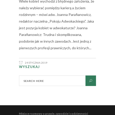
Wiele kobiet wychodzi z błędnego założenia, że
należy wybierać pomiędzy karierą a życiem
rodzinnym – mówi adw. Joanna Parafianowicz,
redaktor naczelna „Pokoju Adwokackiego". Jaka
jest pozycja kobiet w adwokaturze? Joanna
Parafianowicz: Trudna i skomplikowana,
podobnie jak w innych zawodach. Jest jedną z
pierwszych profesji prawniczych, do których
24 STYCZNIA 2019
WYSZUKAJ
Miejsce rozmowy o prawie, zawodzie i codzienności