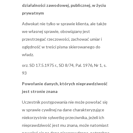
działalności zawodowej, publicznej, w życiu
prywatnym
Adwokat nie tylko w sprawie klienta, ale także
we własnej sprawie, obowiązany jest
przestrzegać rzeczowości, zachować umiar i
oględność w treści pisma skierowanego do
władz.
orz. SD 17.5.1975 r., SD 8/74, Pal. 1976, Nr 1, s.
93
Powołanie danych, których nieprawdziwość
jest stronie znana
Uczestnik postępowania nie może powołać się
w sprawie cywilnej na dane charakteryzujące
niekorzystnie sylwetkę przeciwnika, jeżeli ich
nieprawdziwość jest mu znana, może natomiast
powołać się na dane niesprawdzone, potrzebne