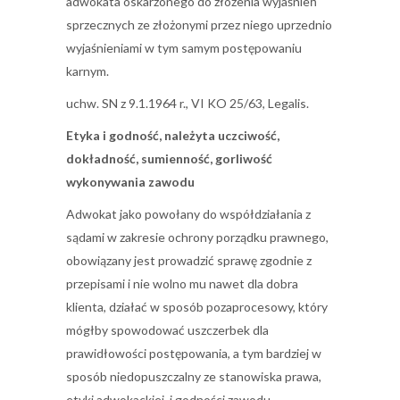
adwokata oskarżonego do złożenia wyjaśnień
sprzecznych ze złożonymi przez niego uprzednio
wyjaśnieniami w tym samym postępowaniu
karnym.
uchw. SN z 9.1.1964 r., VI KO 25/63, Legalis.
Etyka i godność, należyta uczciwość,
dokładność, sumienność, gorliwość
wykonywania zawodu
Adwokat jako powołany do współdziałania z
sądami w zakresie ochrony porządku prawnego,
obowiązany jest prowadzić sprawę zgodnie z
przepisami i nie wolno mu nawet dla dobra
klienta, działać w sposób pozaprocesowy, który
mógłby spowodować uszczerbek dla
prawidłowości postępowania, a tym bardziej w
sposób niedopuszczalny ze stanowiska prawa,
etyki adwokackiej, i godności zawodu.