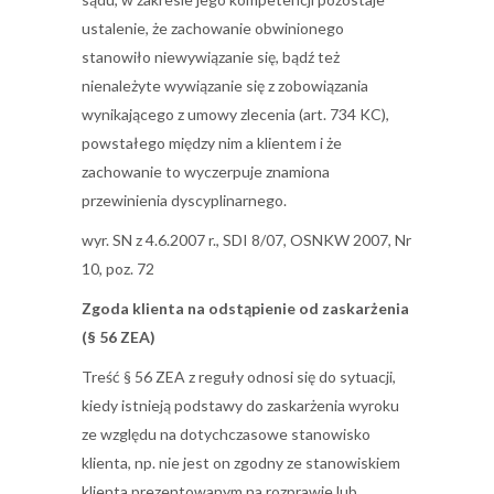
ustalenie, że zachowanie obwinionego
stanowiło niewywiązanie się, bądź też
nienależyte wywiązanie się z zobowiązania
wynikającego z umowy zlecenia (art. 734 KC),
powstałego między nim a klientem i że
zachowanie to wyczerpuje znamiona
przewinienia dyscyplinarnego.
wyr. SN z 4.6.2007 r., SDI 8/07, OSNKW 2007, Nr
10, poz. 72
Zgoda klienta na odstąpienie od zaskarżenia
(§ 56 ZEA)
Treść § 56 ZEA z reguły odnosi się do sytuacji,
kiedy istnieją podstawy do zaskarżenia wyroku
ze względu na dotychczasowe stanowisko
klienta, np. nie jest on zgodny ze stanowiskiem
klienta prezentowanym na rozprawie lub