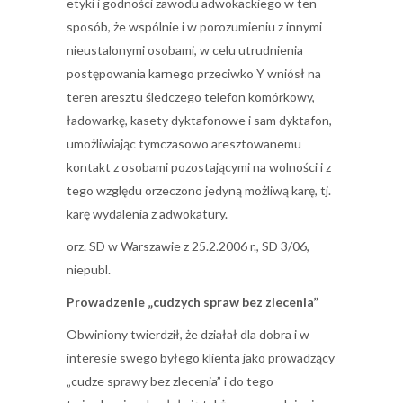
etyki i godności zawodu adwokackiego w ten
sposób, że wspólnie i w porozumieniu z innymi
nieustalonymi osobami, w celu utrudnienia
postępowania karnego przeciwko Y wniósł na
teren aresztu śledczego telefon komórkowy,
ładowarkę, kasety dyktafonowe i sam dyktafon,
umożliwiając tymczasowo aresztowanemu
kontakt z osobami pozostającymi na wolności i z
tego względu orzeczono jedyną możliwą karę, tj.
karę wydalenia z adwokatury.
orz. SD w Warszawie z 25.2.2006 r., SD 3/06,
niepubl.
Prowadzenie „cudzych spraw bez zlecenia”
Obwiniony twierdził, że działał dla dobra i w
interesie swego byłego klienta jako prowadzący
„cudze sprawy bez zlecenia” i do tego