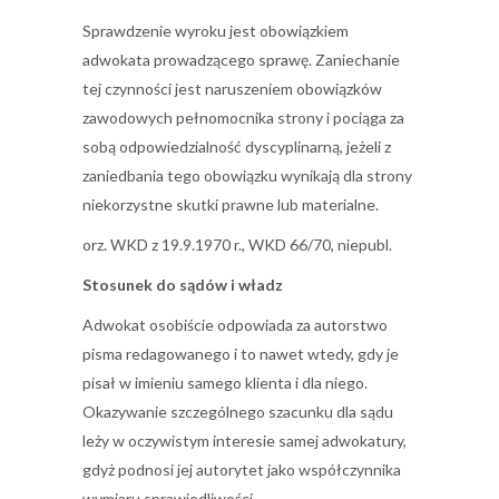
Sprawdzenie wyroku jest obowiązkiem
adwokata prowadzącego sprawę. Zaniechanie
tej czynności jest naruszeniem obowiązków
zawodowych pełnomocnika strony i pociąga za
sobą odpowiedzialność dyscyplinarną, jeżeli z
zaniedbania tego obowiązku wynikają dla strony
niekorzystne skutki prawne lub materialne.
orz. WKD z 19.9.1970 r., WKD 66/70, niepubl.
Stosunek do sądów i władz
Adwokat osobiście odpowiada za autorstwo
pisma redagowanego i to nawet wtedy, gdy je
pisał w imieniu samego klienta i dla niego.
Okazywanie szczególnego szacunku dla sądu
leży w oczywistym interesie samej adwokatury,
gdyż podnosi jej autorytet jako współczynnika
wymiaru sprawiedliwości.