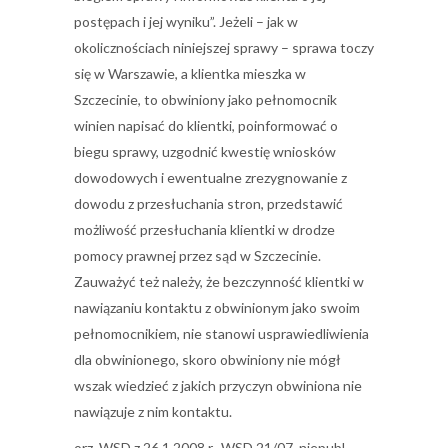
postępach i jej wyniku”. Jeżeli – jak w
okolicznościach niniejszej sprawy – sprawa toczy
się w Warszawie, a klientka mieszka w
Szczecinie, to obwiniony jako pełnomocnik
winien napisać do klientki, poinformować o
biegu sprawy, uzgodnić kwestię wniosków
dowodowych i ewentualne zrezygnowanie z
dowodu z przesłuchania stron, przedstawić
możliwość przesłuchania klientki w drodze
pomocy prawnej przez sąd w Szczecinie.
Zauważyć też należy, że bezczynność klientki w
nawiązaniu kontaktu z obwinionym jako swoim
pełnomocnikiem, nie stanowi usprawiedliwienia
dla obwinionego, skoro obwiniony nie mógł
wszak wiedzieć z jakich przyczyn obwiniona nie
nawiązuje z nim kontaktu.
orz. WSD z 26.1.2008 r., WSD 21/07, niepubl.