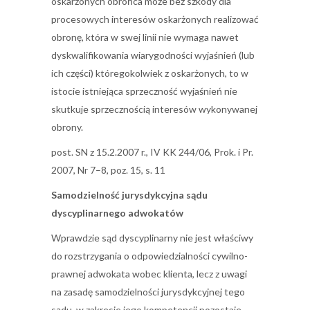
oskarżonych obrońca może bez szkody dla
procesowych interesów oskarżonych realizować
obronę, która w swej linii nie wymaga nawet
dyskwalifikowania wiarygodności wyjaśnień (lub
ich części) któregokolwiek z oskarżonych, to w
istocie istniejąca sprzeczność wyjaśnień nie
skutkuje sprzecznością interesów wykonywanej
obrony.
post. SN z 15.2.2007 r., IV KK 244/06, Prok. i Pr.
2007, Nr 7–8, poz. 15, s. 11
Samodzielność jurysdykcyjna sądu
dyscyplinarnego adwokatów
Wprawdzie sąd dyscyplinarny nie jest właściwy
do rozstrzygania o odpowiedzialności cywilno-
prawnej adwokata wobec klienta, lecz z uwagi
na zasadę samodzielności jurysdykcyjnej tego
sądu, w zakresie jego kompetencji pozostaje