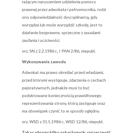
rażącym naruszeniem udzielenia pomocy
prawnej przez adwokata i pełnomocnika, rodzi
ono odpowiedzialność dyscyplinarną, gdy
wyrządza lub może wyrządzić szkodę, jest to
działanie bezprawne, sprzeczne z zasadami
zaufania i uczciwości.
orz. SN z 2.2.1986 r., I PAN 2/86, niepubl.
Wykonywanie zawodu
Adwokat ma prawo określać przed władzami,
przed którymi występuje, zdarzenia o cechach
pejoratywnych, jednakże musi to być
podyktowane koniecznością prawidłowego
reprezentowania strony, którą zastępuje oraz
ma obowiązek czynić to w sposób oględny.
orz. WSD z 31.5.1986 r., WSD 12/86, niepubl.
Zakaz obrony kilku oskarżonych: sprzeczność