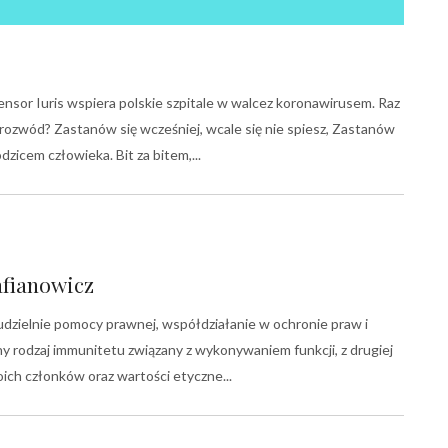
nsor Iuris wspiera polskie szpitale w walcez koronawirusem. Raz
le rozwód? Zastanów się wcześniej, wcale się nie spiesz, Zastanów
odzicem człowieka. Bit za bitem,
afianowicz
udzielnie pomocy prawnej, współdziałanie w ochronie praw i
y rodzaj immunitetu związany z wykonywaniem funkcji, z drugiej
ich członków oraz wartości etyczne