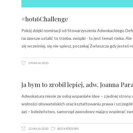
#hot16Challenge
Pokój dzięki nominacji od Stowarzyszenia Adwokackiego Defe
na zawsze ustalić to trzeba, związki - to jest temat rzeka. A
się wcześniej, się nie spiesz, poczekaj Zwłaszcza gdy jesteś r
19 MAJA 2020
Ja bym to zrobił lepiej, adw. Joanna Par
Adwokatura niesie ze sobą wspaniałe idee – z jednej strony 
wolności obywatelskich oraz kształtowaniu prawa i szczególn
zaś – koleżeństwo, samorząd zawodowy mający wspierać swo
12 MAJA 2020
BEZ KATEGORII