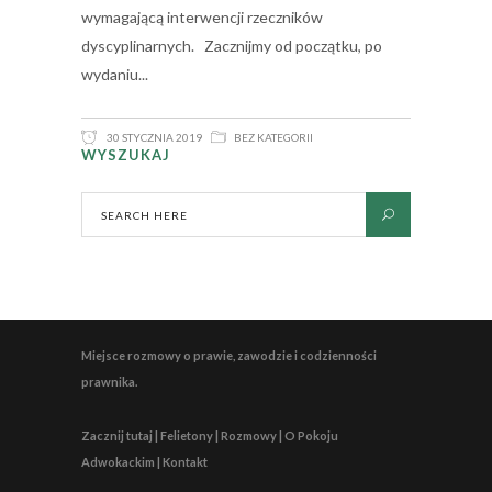
wymagającą interwencji rzeczników
dyscyplinarnych. Zacznijmy od początku, po
wydaniu
30 STYCZNIA 2019
BEZ KATEGORII
WYSZUKAJ
Miejsce rozmowy o prawie, zawodzie i codzienności
prawnika.
Zacznij tutaj | Felietony | Rozmowy | O Pokoju
Adwokackim | Kontakt