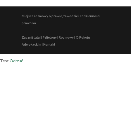
Miejsce rozmowy o prawie, zawodzie i codzienności
prawnika.
Zacznij tutaj | Felietony | Rozmowy | O Pokoju
Adwokackim | Kontakt
Test
Odrzuć